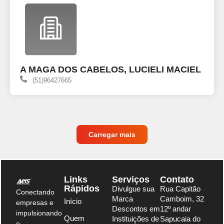
A MAGA DOS CABELOS, LUCIELI MACIEL
(51)96427665
Carregar mais
Links
Serviços
Contato
Rápidos
Divulgue sua
Rua Capitão
Conectando
Marca
Camboim, 32
Início
empresas e
Descontos em
12º andar
impulsionando
Quem
Instituições de
Sapucaia do
o