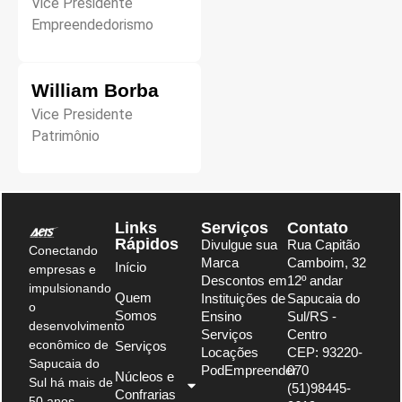
Vice Presidente
Empreendedorismo
William Borba
Vice Presidente
Patrimônio
Links
Serviços
Contato
Rápidos
Divulgue sua
Rua Capitão
Conectando
Marca
Camboim, 32
Início
empresas e
Descontos em
12º andar
impulsionando
Quem
Instituições de
Sapucaia do
o
Somos
Ensino
Sul/RS -
desenvolvimento
Serviços
Centro
econômico de
Serviços
Locações
CEP: 93220-
Sapucaia do
PodEmpreender
070
Núcleos e
Sul há mais de
(51)98445-
Confrarias
50 anos