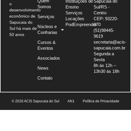
Quem
Instituições de
Sapucaia do
o
Somos
Ensino
Sul/RS -
desenvolvimento
Serviços
Centro
econômico de
Serviços
Locações
CEP: 93220-
Sapucaia do
PodEmpreender
070
Núcleos e
Sul há mais de
(51)98445-
Confrarias
50 anos
9619
secretaria@acis-
Cursos &
sapucaia.com.br
Eventos
Segunda a
Associados
Sexta
8h às 12h --
News
13h30 às 18h
Contato
© 2026 ACIS Sapucaia do Sul
AN1
Política de Privacidade