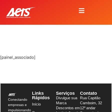
[painel_associado]
Links
Serviços
Contato
Rápidos
Divulgue sua
Rua Capitão
Conectando
Marca
Camboim, 32
Início
empresas e
Descontos em
12º andar
impulsionando