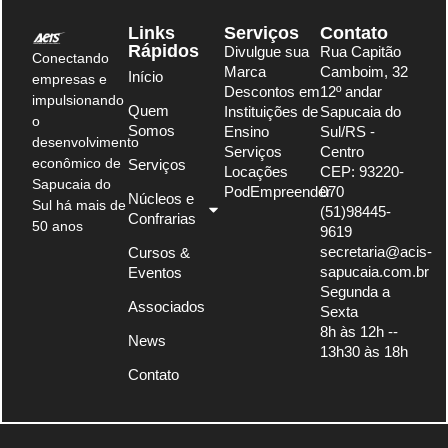
Links
Serviços
Contato
Rápidos
Divulgue sua
Rua Capitão
Conectando
Marca
Camboim, 32
Início
empresas e
Descontos em
12º andar
impulsionando
Quem
Instituições de
Sapucaia do
o
Somos
Ensino
Sul/RS -
desenvolvimento
Serviços
Centro
econômico de
Serviços
Locações
CEP: 93220-
Sapucaia do
PodEmpreender
070
Núcleos e
Sul há mais de
(51)98445-
Confrarias
50 anos
9619
secretaria@acis-
Cursos &
sapucaia.com.br
Eventos
Segunda a
Associados
Sexta
8h às 12h --
News
13h30 às 18h
Contato